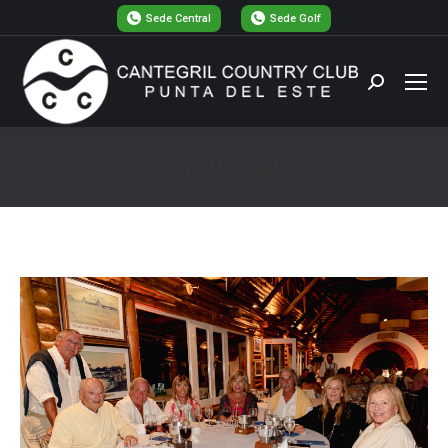
Sede Central
Sede Golf
Buscar:
_7202132
Estás aquí: