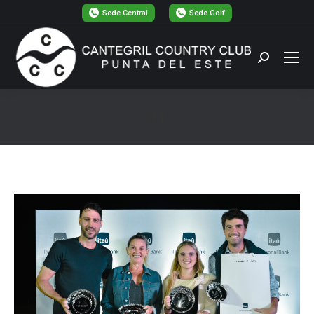
Sede Central
Sede Golf
Buscar:
31
Estás aquí: