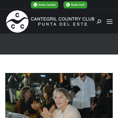
Sede Central
Sede Golf
Buscar:
_7205806
Estás aquí: