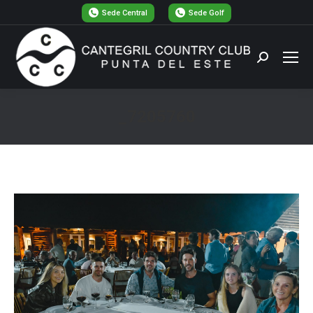
Sede Central
Sede Golf
Buscar:
_7205760
Estás aquí: