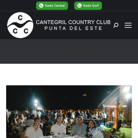
Sede Central
Sede Golf
Buscar:
_7205750
Estás aquí: