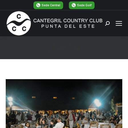
Sede Central
Sede Golf
Buscar:
_7205742
Estás aquí: