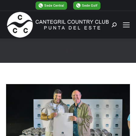
Sede Central
Sede Golf
Buscar:
10
Estás aquí: