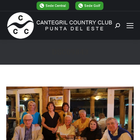
Sede Central
Sede Golf
Buscar:
DSC09843
Estás aquí: