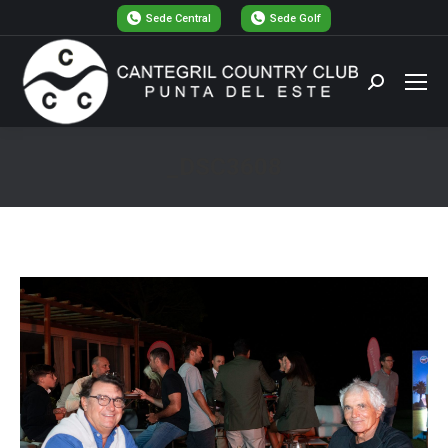
Sede Central
Sede Golf
Buscar:
_DSC3608
Estás aquí: