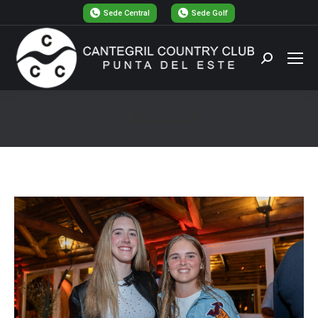
Sede Central
Sede Golf
Buscar:
_DSC0605
Estás aquí: