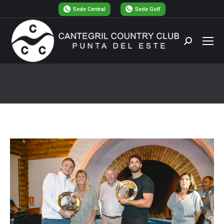
Sede Central
Sede Golf
Buscar:
_7207829
Estás aquí: